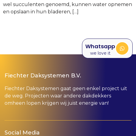
wel succulenten genoemd, kunnen water opnemen
en opslaan in hun bladeren, […]
Whatsapp
we love it
Fiechter Daksystemen B.V.
Fiechter Daksystemen gaat geen enkel project uit
de weg. Projecten waar andere dakdekkers
omheen lopen krijgen wij juist energie van!
Social Media